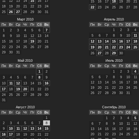
11
12
13
14
15
16
17
15
16
17
18
19
20
21
18
19
20
21
22
23
24
22
23
24
25
26
27
28
25
26
27
28
29
30
31
Март 2010
Апрель 2010
Пн
Вт
Ср
Чт
Пт
Сб
Вс
Пн
Вт
Ср
Чт
Пт
Сб
Вс
1
2
3
4
1
2
3
4
5
6
7
5
6
7
8
9
10
11
8
9
10
11
12
13
14
15
16
17
18
19
20
21
12
13
14
15
16
17
18
22
23
24
25
26
27
28
19
20
21
22
23
24
25
29
30
31
26
27
28
29
30
Май 2010
Июль 2010
Пн
Вт
Ср
Чт
Пт
Сб
Вс
Пн
Вт
Ср
Чт
Пт
Сб
Вс
1
2
1
2
3
4
5
6
7
8
9
10
11
3
4
5
6
7
8
9
12
13
14
15
16
17
18
10
11
12
13
14
15
16
19
20
21
22
23
24
25
17
18
19
20
21
22
23
26
27
28
29
30
31
24
25
26
27
28
29
30
31
Август 2010
Сентябрь 2010
Пн
Вт
Ср
Чт
Пт
Сб
Вс
Пн
Вт
Ср
Чт
Пт
Сб
Вс
1
1
2
3
4
5
2
3
4
5
6
7
8
6
7
8
9
10
11
12
9
10
11
12
13
14
15
13
14
15
16
17
18
19
20
21
22
23
24
25
26
16
17
18
19
20
21
22