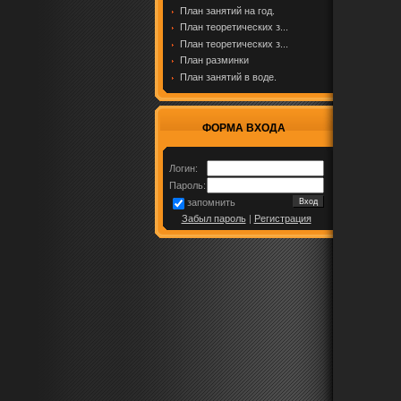
План занятий на год.
План теоретических з...
План теоретических з...
План разминки
План занятий в воде.
ФОРМА ВХОДА
Логин:
Пароль:
запомнить
Забыл пароль
|
Регистрация