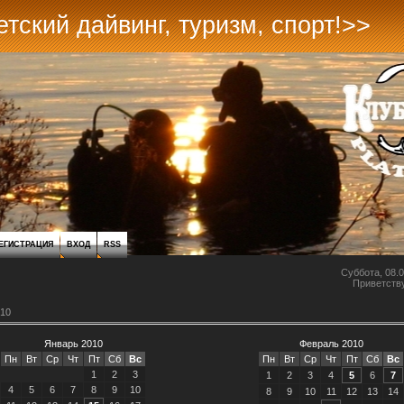
тский дайвинг, туризм, спорт!>>
ЕГИСТРАЦИЯ
ВХОД
RSS
Суббота, 08.0
Приветств
10
Январь 2010
Февраль 2010
Пн
Вт
Ср
Чт
Пт
Сб
Вс
Пн
Вт
Ср
Чт
Пт
Сб
Вс
1
2
3
1
2
3
4
5
6
7
4
5
6
7
8
9
10
8
9
10
11
12
13
14